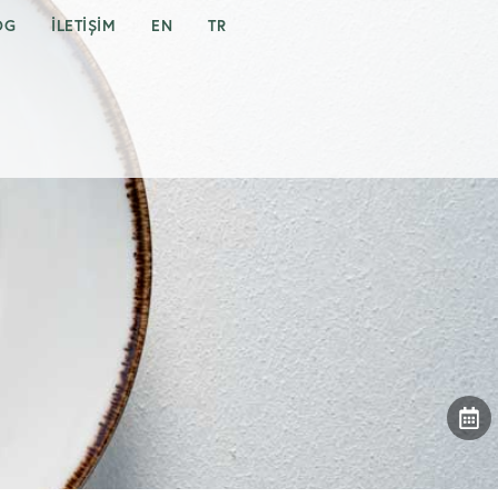
OG
İLETIŞIM
EN
TR