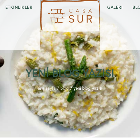
ETKINLIKLER
GALERI
BL
YENI BLOG YAZISI
ana sayfa
/
blog
/
yeni blog yazısı