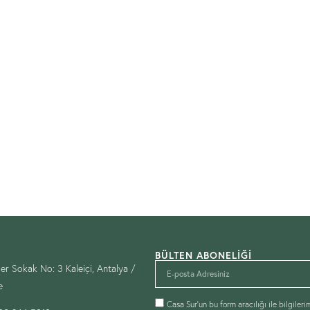
M
BÜLTEN ABONELIĞI
ler Sokak No: 3 Kaleiçi, Antalya /
e
Casa Sur’un bu form aracılığı ile bilgileri