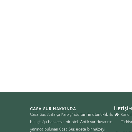
CASA SUR HAKKINDA
İLETIŞI
Casa Sur, Antalya Kaleiçi’nde tarihin otantiklik ile
Kandil
buluştuğu benzersiz bir otel. Antik sur duvarının
Türkiy
yanında bulunan Casa Sur, adeta bir müzeyi