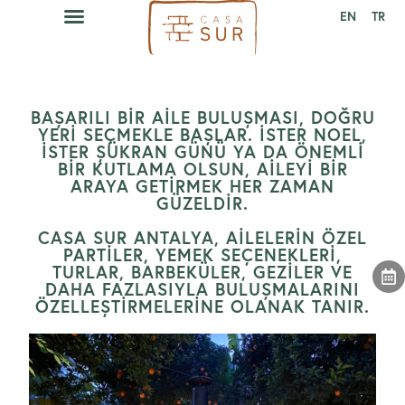
EN
TR
BAŞARILI BIR AILE BULUŞMASI, DOĞRU
YERI SEÇMEKLE BAŞLAR. İSTER NOEL,
ISTER ŞÜKRAN GÜNÜ YA DA ÖNEMLI
BIR KUTLAMA OLSUN, AILEYI BIR
ARAYA GETIRMEK HER ZAMAN
GÜZELDIR.
CASA SUR ANTALYA, AILELERIN ÖZEL
PARTILER, YEMEK SEÇENEKLERI,
TURLAR, BARBEKÜLER, GEZILER VE
DAHA FAZLASIYLA BULUŞMALARINI
ÖZELLEŞTIRMELERINE OLANAK TANIR.