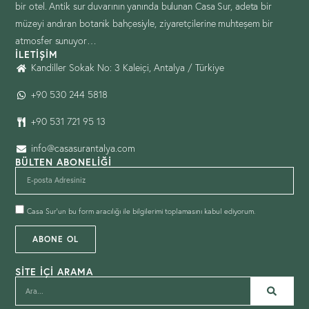
bir otel. Antik sur duvarının yanında bulunan Casa Sur, adeta bir
müzeyi andıran botanik bahçesiyle, ziyaretçilerine muhteşem bir
atmosfer sunuyor…
İLETIŞIM
Kandiller Sokak No: 3 Kaleiçi, Antalya / Türkiye
+90 530 244 5818
+90 531 721 95 13
info@casasurantalya.com
BÜLTEN ABONELIĞI
Casa Sur’un bu form aracılığı ile bilgilerimi toplamasını kabul ediyorum.
ABONE OL
SITE İÇI ARAMA